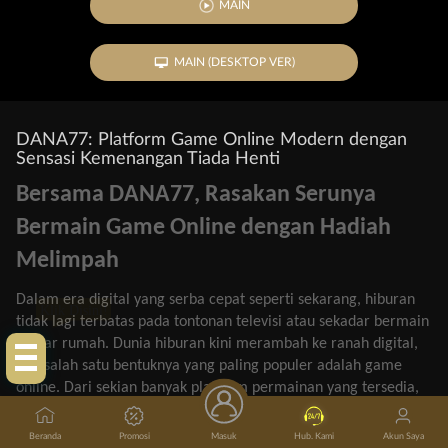
MAIN
MAIN (DESKTOP VER)
DANA77: Platform Game Online Modern dengan
Sensasi Kemenangan Tiada Henti
Bersama DANA77,
Rasakan
Serunya
Bermain
Game Online
dengan
Hadiah
Melimpah
Dalam era digital yang
serba
cepat
seperti
sekarang
,
hiburan
Klik Disini!
tidak
lagi
terbatas
pada
tontonan
televisi
atau
sekadar
bermain
di
luar
rumah
. Dunia
hiburan
kini
merambah
ke
ranah
digital,
dan salah
satu
bentuknya
yang paling
populer
adalah
game
online. Dari
sekian
banyak
platform
permainan
yang
tersedia
,
DANA77
hadir
sebagai
pilihan
yang
menonjol
. Platform
ini
tidak
hanya
menyuguhkan
keseruan
bermain
,
tetapi
juga
Beranda
Promosi
Masuk
Hub. Kami
Akun Saya