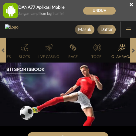
×
DANA77 Aplikasi Mobile
UNDUH
Jangan tampilkan lagi hari ini
Masuk
Daftar
GAMES
SLOTS
LIVE CASINO
RACE
TOGEL
OLAHRAGA