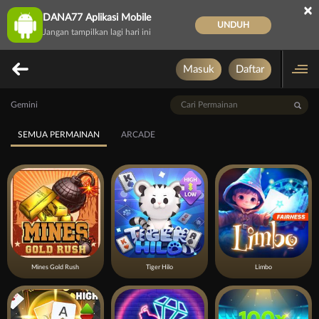
×
DANA77 Aplikasi Mobile
UNDUH
Jangan tampilkan lagi hari ini
Masuk
Daftar
Gemini
SEMUA PERMAINAN
ARCADE
Mines Gold Rush
Tiger Hilo
Limbo