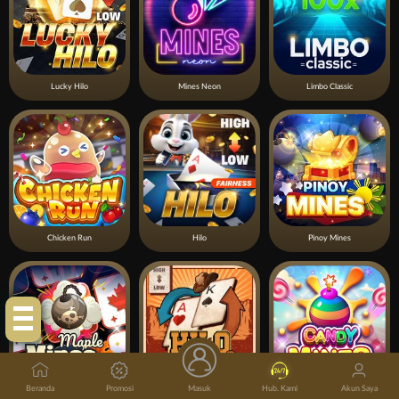
Lucky Hilo
Mines Neon
Limbo Classic
Chicken Run
Hilo
Pinoy Mines
Klik Disini!
Beranda
Promosi
Masuk
Hub. Kami
Akun Saya
Mines Maple
Hilo Gold Rush
Candy Mines