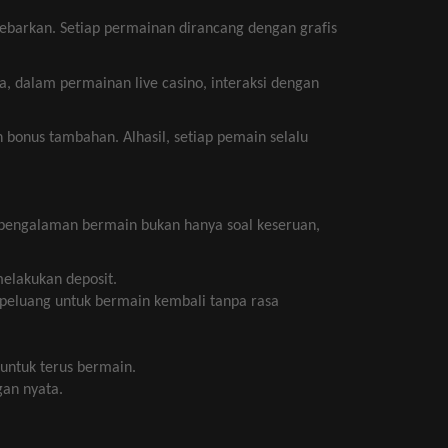
ebarkan
.
Setiap
permainan
dirancang
dengan
grafis
a
,
dalam
permainan
live casino,
interaksi
dengan
n bonus
tambahan
.
Alhasil
,
setiap
pemain
selalu
pengalaman
bermain
bukan
hanya
soal
keseruan
,
elakukan
deposit.
peluang
untuk
bermain
kembali
tanpa
rasa
untuk
terus
bermain
.
gan
nyata
.