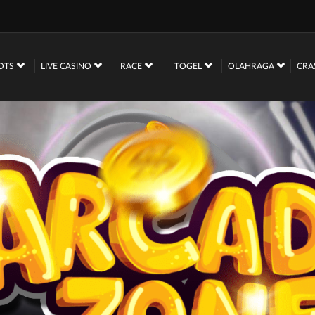
OTS
LIVE CASINO
RACE
TOGEL
OLAHRAGA
CRA