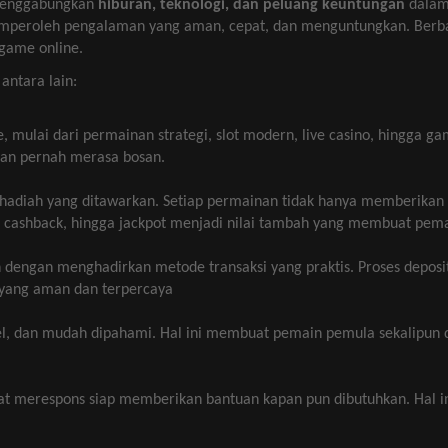
enggabungkan
hiburan
,
teknologi
, dan
peluang
keuntungan
dala
mperoleh
pengalaman
yang
aman
,
cepat
, dan
menguntungkan
.
Berb
game online.
antara
lain:
e,
mulai
dari
permainan
strategi, slot modern, live casino,
hingga
ga
kan
pernah
merasa
bosan
.
hadiah
yang
ditawarkan
.
Setiap
permainan
tidak
hanya
memberikan
 cashback,
hingga
jackpot
menjadi
nilai
tambah
yang
membuat
pema
n
dengan
menghadirkan
metode
transaksi
yang
praktis
.
Proses depos
 yang
aman
dan
terpercaya
l
, dan
mudah
dipahami
. Hal
ini
membuat
pemain
pemula
sekalipun
at
merespons
siap
memberikan
bantuan
kapan
pun
dibutuhkan
. Hal
i