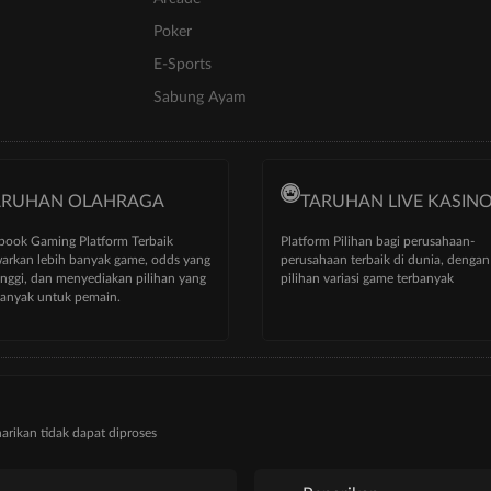
Poker
E-Sports
Sabung Ayam
ARUHAN OLAHRAGA
TARUHAN LIVE KASIN
book Gaming Platform Terbaik
Platform Pilihan bagi perusahaan-
rkan lebih banyak game, odds yang
perusahaan terbaik di dunia, dengan
tinggi, dan menyediakan pilihan yang
pilihan variasi game terbanyak
banyak untuk pemain.
arikan tidak dapat diproses