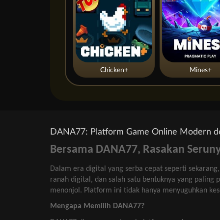
Chicken+
Mines+
DANA77: Platform Game Online Modern de
Bersama DANA77,
Rasakan
Serun
Dalam era digital yang
serba
cepat
seperti
sekarang
ranah
digital, dan salah
satu
bentuknya
yang paling
p
menonjol
. Platform
ini
tidak
hanya
menyuguhkan
ke
Mengapa
Memilih
DANA77?