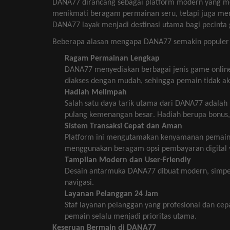
DANA77
dirancang
sebagai
platform modern yang
m
menikmati
beragam
permainan
seru
,
tetapi
juga
me
DANA77
layak
menjadi
destinasi
utama
bagi
pecinta
Beberapa
alasan
mengapa
DANA77
semakin
populer
Ragam
Permainan
Lengkap
DANA77
menyediakan
berbagai
jenis
game onlin
diakses
dengan
mudah
,
sehingga
pemain
tidak
a
Hadiah
Melimpah
Salah
satu
daya
tarik
utama
dari
DANA77
adalah
pulang
kemenangan
besar
. Hadiah
berupa
bonus,
Sistem
Transaksi
Cepat
dan Aman
Platform
ini
mengutamakan
kenyamanan
pemai
menggunakan
beragam
opsi
pembayaran
digital
Tampilan
Modern dan User-Friendly
Desain
antarmuka
DANA77
dibuat
modern,
simpe
navigasi
.
Layanan
Pelanggan
24 Jam
Staf
layanan
pelanggan
yang
profesional
dan
cep
pemain
selalu
menjadi
prioritas
utama
.
Keseruan
Bermain
di DANA77