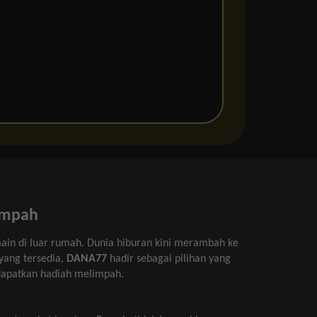
impah
ain
di
luar
rumah
. Dunia
hiburan
kini
merambah
ke
yang
tersedia
,
DANA77
hadir
sebagai
pilihan
yang
apatkan
hadiah
melimpah
.