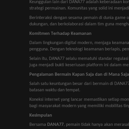
Keunggulan
lain
dari
DANA77
adalah
keberadaan
ko
strategi
permainan
.
Komunitas
yang solid
ini
menjad
Berinteraksi
dengan
sesama
pemain
di dunia game o
dukungan
, dan
berkolaborasi
dalam
tim
guna
mengh
Komitmen
Terhadap
Keamanan
Dalam
lingkungan
digital modern,
menjaga
keaman
pengguna
.
Dengan
teknologi
keamanan
berlapis
,
pe
Selain
itu
, DANA77
selalu
mematuhi
standar
regulasi
juga
menjadi
bukti
keseriusan
platform
ini
dalam
me
Pengalaman
Bermain
Kapan Saja dan di Mana Saja
Salah
satu
keuntungan
besar
dari
bermain
di DANA7
batasan
waktu
dan
tempat
.
Koneksi
internet yang
lancar
memastikan
setiap
mom
bagi
masyarakat
modern yang
memiliki
mobilitas
tin
Kesimpulan
Bersama
DANA77
,
pemain
tidak
hanya
akan
merasa