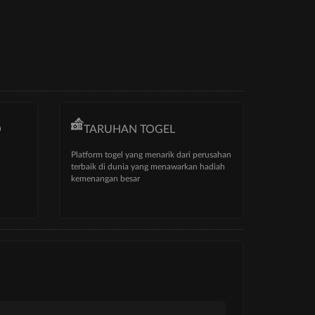
O
TARUHAN TOGEL
Platform togel yang menarik dari perusahan
terbaik di dunia yang menawarkan hadiah
kemenangan besar