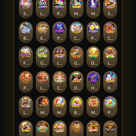
Sweet Scratch
Limbo Rainbow
Plinko Rainbow
Mines
Maze Classic
Sky Mission
Bricks Battle
Egypt Gem Scratch
Plinko Neon
Cookie Fiesta
Plinko Classic
Chili Fiesta
Forest Tea Party
Golden Clover
Lucky Drop: Coco 2
Gold Rush: Wild Dig
Dragon Tower
Lucky Drop-Coco
Plinko Gold Rush
Lucky Drop-GongXiFaChai
Cave Bingo
Diamonds
Hilo Neon
Keno
Lucky Drop-Olympus
Mines Raider
Multi Hilo
Bunny Run
Mines Cookie
Paradise Hilo