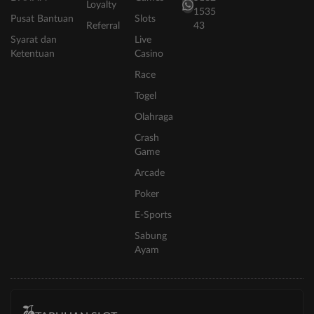
Loyalty
1535
Pusat Bantuan
Slots
Referral
43
Syarat dan
Live
Ketentuan
Casino
Race
Togel
Olahraga
Crash
Game
Arcade
Poker
E-Sports
Sabung
Ayam