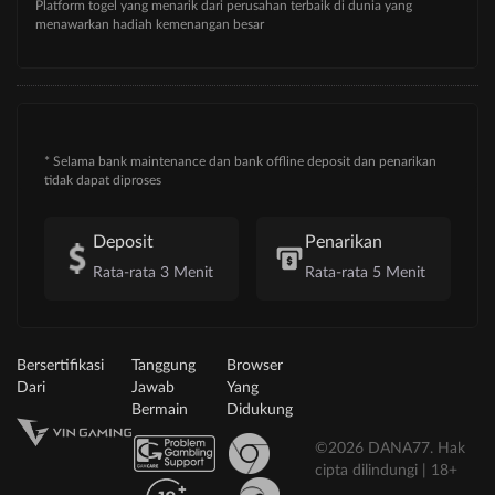
Platform togel yang menarik dari perusahan terbaik di dunia yang
menawarkan hadiah kemenangan besar
* Selama bank maintenance dan bank offline deposit dan penarikan
tidak dapat diproses
Deposit
Penarikan
Rata-rata 3 Menit
Rata-rata 5 Menit
Bersertifikasi
Tanggung
Browser
Dari
Jawab
Yang
Bermain
Didukung
©2026 DANA77. Hak
cipta dilindungi | 18+