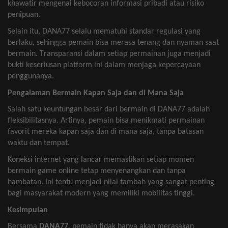
khawatir
mengenai
kebocoran
informasi
pribadi
atau
risiko
penipuan
.
Selain
itu
, DANA77
selalu
mematuhi
standar
regulasi
yang
berlaku
,
sehingga
pemain
bisa
merasa
tenang
dan
nyaman
saat
bermain
.
Transparansi
dalam
setiap
permainan
juga
menjadi
bukti
keseriusan
platform
ini
dalam
menjaga
kepercayaan
penggunanya
.
Pengalaman
Bermain
Kapan Saja dan di Mana Saja
Salah
satu
keuntungan
besar
dari
bermain
di DANA77
adalah
fleksibilitasnya
.
Artinya
,
pemain
bisa
menikmati
permainan
favorit
mereka
kapan
saja
dan di mana
saja
,
tanpa
batasan
waktu
dan
tempat
.
Koneksi
internet yang
lancar
memastikan
setiap
momen
bermain
game online
tetap
menyenangkan
dan
tanpa
hambatan
. Ini
tentu
menjadi
nilai
tambah
yang sangat
penting
bagi
masyarakat
modern yang
memiliki
mobilitas
tinggi
.
Kesimpulan
Bersama
DANA77
,
pemain
tidak
hanya
akan
merasakan