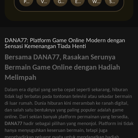
Plinko
Video Poker
Gold Rush: Boomers
Egypt Hilo
Wheel
Steampunk 2
DANA77: Platform Game Online Modern dengan
Sensasi Kemenangan Tiada Henti
Bersama DANA77,
Rasakan
Serunya
Bermain
Game Online
dengan
Hadiah
Melimpah
Dalam era digital yang
serba
cepat
seperti
sekarang
,
hiburan
tidak
lagi
terbatas
pada
tontonan
televisi
atau
sekadar
bermain
di
luar
rumah
. Dunia
hiburan
kini
merambah
ke
ranah
digital,
dan salah
satu
bentuknya
yang paling
populer
adalah
game
online. Dari
sekian
banyak
platform
permainan
yang
tersedia
,
DANA77
hadir
sebagai
pilihan
yang
menonjol
. Platform
ini
tidak
hanya
menyuguhkan
keseruan
bermain
,
tetapi
juga
menghadirkan
peluang
nyata
untuk
mendapatkan
hadiah