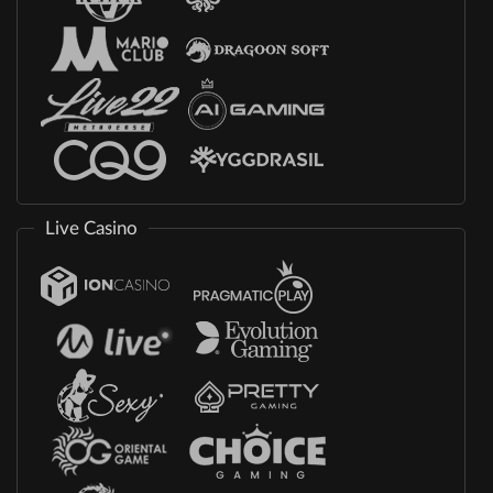
Live Casino