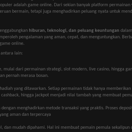
opuler
adalah
game online. Dari
sekian
banyak
platform
permainan
seruan
bermain
,
tetapi
juga
menghadirkan
peluang
nyata
untuk
mend
enggabungkan
hiburan
,
teknologi
, dan
peluang
keuntungan
dala
mperoleh
pengalaman
yang
aman
,
cepat
, dan
menguntungkan
.
Berb
game online.
antara
lain:
e,
mulai
dari
permainan
strategi, slot modern, live casino,
hingga
ga
kan
pernah
merasa
bosan
.
hadiah
yang
ditawarkan
.
Setiap
permainan
tidak
hanya
memberikan
 cashback,
hingga
jackpot
menjadi
nilai
tambah
yang
membuat
pema
n
dengan
menghadirkan
metode
transaksi
yang
praktis
.
Proses depos
 yang
aman
dan
terpercaya
l
, dan
mudah
dipahami
. Hal
ini
membuat
pemain
pemula
sekalipun