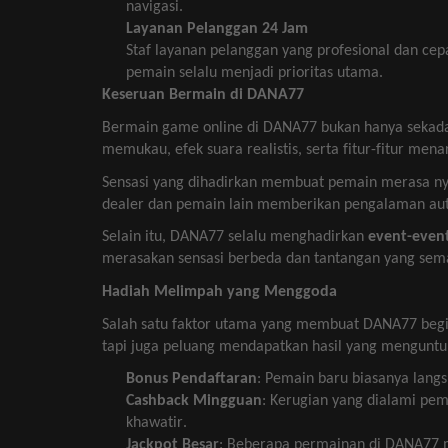
navigasi
.
Layanan
Pelanggan
24 Jam
Staf
layanan
pelanggan
yang
profesional
dan
cep
pemain
selalu
menjadi
prioritas
utama
.
Keseruan
Bermain
di DANA77
Bermain
game online di DANA77
bukan
hanya
sekad
memukau
,
efek
suara
realistis
,
serta
fitur-fitur
menar
Sensasi
yang
dihadirkan
membuat
pemain
merasa
n
dealer dan
pemain
lain
memberikan
pengalaman
au
Selain
itu
, DANA77
selalu
menghadirkan
event-even
merasakan
sensasi
berbeda
dan
tantangan
yang
sem
Hadiah
Melimpah
yang
Menggoda
Salah
satu
faktor
utama
yang
membuat
DANA77
beg
tapi
juga
peluang
mendapatkan
hasil
yang
menguntu
Bonus
Pendaftaran
:
Pemain
baru
biasanya
lang
Cashback
Mingguan
:
Kerugian
yang
dialami
pem
khawatir
.
Jackpot Besar
:
Beberapa
permainan
di DANA77