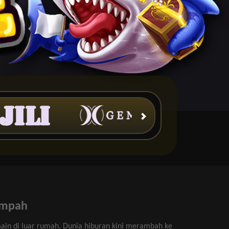
impah
ain
di
luar
rumah
. Dunia
hiburan
kini
merambah
ke