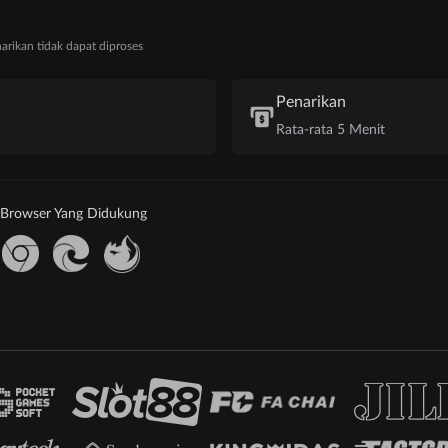
arikan tidak dapat diproses
Penarikan
Rata-rata 5 Menit
Browser Yang Didukung