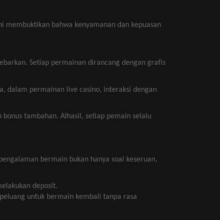
ni
membuktikan
bahwa
kenyamanan
dan
kepuasan
ebarkan
.
Setiap
permainan
dirancang
dengan
grafis
a
,
dalam
permainan
live casino,
interaksi
dengan
n bonus
tambahan
.
Alhasil
,
setiap
pemain
selalu
pengalaman
bermain
bukan
hanya
soal
keseruan
,
elakukan
deposit.
peluang
untuk
bermain
kembali
tanpa
rasa