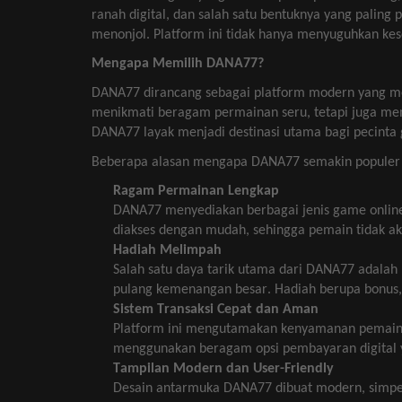
ranah
digital, dan salah
satu
bentuknya
yang paling
p
menonjol
. Platform
ini
tidak
hanya
menyuguhkan
ke
Mengapa
Memilih
DANA77?
DANA77
dirancang
sebagai
platform modern yang
m
menikmati
beragam
permainan
seru
,
tetapi
juga
me
DANA77
layak
menjadi
destinasi
utama
bagi
pecinta
Beberapa
alasan
mengapa
DANA77
semakin
populer
Ragam
Permainan
Lengkap
DANA77
menyediakan
berbagai
jenis
game onlin
diakses
dengan
mudah
,
sehingga
pemain
tidak
a
Hadiah
Melimpah
Salah
satu
daya
tarik
utama
dari
DANA77
adalah
pulang
kemenangan
besar
. Hadiah
berupa
bonus,
Sistem
Transaksi
Cepat
dan Aman
Platform
ini
mengutamakan
kenyamanan
pemai
menggunakan
beragam
opsi
pembayaran
digital
Tampilan
Modern dan User-Friendly
Desain
antarmuka
DANA77
dibuat
modern,
simpe