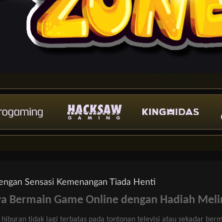
ngan Sensasi Kemenangan Tiada Henti
ya
Bermain
Game Online
dengan
Hadiah
Mel
,
hiburan
tidak
lagi
terbatas
pada
tontonan
televisi
atau
sekadar
berm