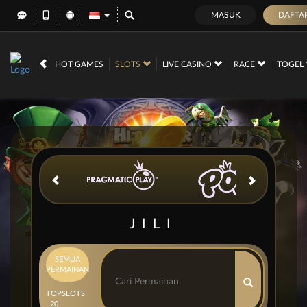
MASUK
DAFTA
IDR
12,666,897,
HOT GAMES
SLOTS
LIVE CASINO
RACE
TOGEL
JILI
SEMUA
PERMAINAN
TOP
SLOTS
20