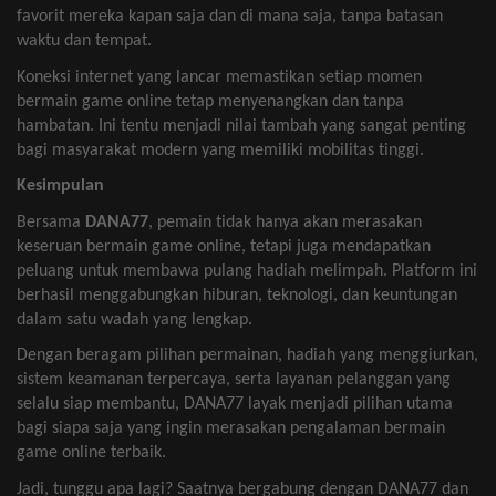
favorit
mereka
kapan
saja
dan di mana
saja
,
tanpa
batasan
waktu
dan
tempat
.
Koneksi
internet yang
lancar
memastikan
setiap
momen
bermain
game online
tetap
menyenangkan
dan
tanpa
hambatan
. Ini
tentu
menjadi
nilai
tambah
yang sangat
penting
bagi
masyarakat
modern yang
memiliki
mobilitas
tinggi
.
Kesimpulan
Bersama
DANA77
,
pemain
tidak
hanya
akan
merasakan
keseruan
bermain
game online,
tetapi
juga
mendapatkan
peluang
untuk
membawa
pulang
hadiah
melimpah
. Platform
ini
berhasil
menggabungkan
hiburan
,
teknologi
, dan
keuntungan
dalam
satu
wadah
yang
lengkap
.
Dengan
beragam
pilihan
permainan
,
hadiah
yang
menggiurkan
,
sistem
keamanan
terpercaya
,
serta
layanan
pelanggan
yang
selalu
siap
membantu
, DANA77
layak
menjadi
pilihan
utama
bagi
siapa
saja
yang
ingin
merasakan
pengalaman
bermain
game online
terbaik
.
Jadi,
tunggu
apa
lagi
?
Saatnya
bergabung
dengan
DANA77 dan