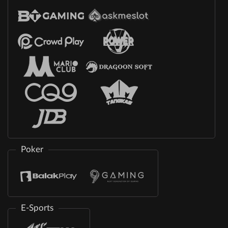
Poker
E-Sports