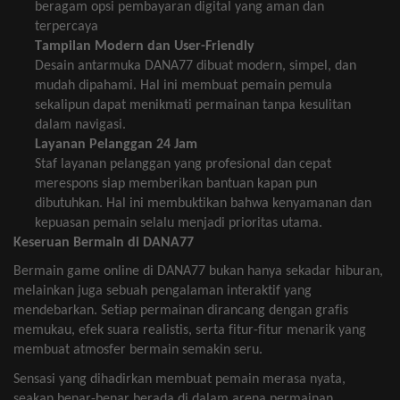
beragam
opsi
pembayaran
digital yang
aman
dan
terpercaya
Tampilan
Modern dan User-Friendly
Desain
antarmuka
DANA77
dibuat
modern,
simpel
, dan
mudah
dipahami
. Hal
ini
membuat
pemain
pemula
sekalipun
dapat
menikmati
permainan
tanpa
kesulitan
dalam
navigasi
.
Layanan
Pelanggan
24 Jam
Staf
layanan
pelanggan
yang
profesional
dan
cepat
merespons
siap
memberikan
bantuan
kapan
pun
dibutuhkan
. Hal
ini
membuktikan
bahwa
kenyamanan
dan
kepuasan
pemain
selalu
menjadi
prioritas
utama
.
Keseruan
Bermain
di DANA77
Bermain
game online di DANA77
bukan
hanya
sekadar
hiburan
,
melainkan
juga
sebuah
pengalaman
interaktif
yang
mendebarkan
.
Setiap
permainan
dirancang
dengan
grafis
memukau
,
efek
suara
realistis
,
serta
fitur-fitur
menarik
yang
membuat
atmosfer
bermain
semakin
seru
.
Sensasi
yang
dihadirkan
membuat
pemain
merasa
nyata
,
seakan
benar-benar
berada
di
dalam
arena
permainan
.