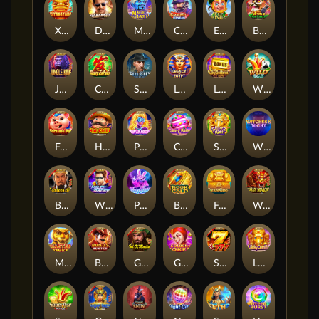
XiYangYang
Dabanggg
Magic Lamp
Cricket King 18
Elf Bingo
Bone Fortune
Jungle King
Crazy FaFaFa
Sin City
Legacy of Egypt
Lucky Goldbricks
Wild Ace
FortunePig
Hot Chilli
Party Night
Candy Baby
Super Rich
Witches Night
Bao boon chin
Wild Racer
Party Star
Book of Gold
Fortune Gems 3
War Of Dragons
Master Tiger
Bonus Hunter
God Of Martial
Golden Joker
SevenSevenSeven
Lucky Coming