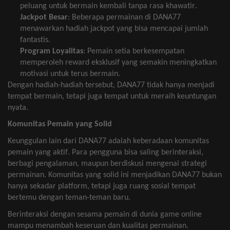
peluang
untuk
bermain
kembali
tanpa
rasa
khawatir
.
Jackpot Besar
:
Beberapa
permainan
di DANA77
menawarkan
hadiah
jackpot yang
bisa
mencapai
jumlah
fantastis
.
Program
Loyalitas
:
Pemain
setia
berkesempatan
memperoleh
reward
eksklusif
yang
semakin
meningkatkan
motivasi
untuk
terus
bermain
.
Dengan
hadiah-hadiah
tersebut
, DANA77
tidak
hanya
menjadi
tempat
bermain
,
tetapi
juga
tempat
untuk
meraih
keuntungan
nyata
.
Komunitas
Pemain
yang Solid
Keunggulan
lain
dari
DANA77
adalah
keberadaan
komunitas
pemain
yang
aktif
. Para
pengguna
bisa
saling
berinteraksi
,
berbagi
pengalaman
,
maupun
berdiskusi
mengenai
strategi
permainan
.
Komunitas
yang solid
ini
menjadikan
DANA77
bukan
hanya
sekadar
platform,
tetapi
juga
ruang
sosial
tempat
bertemu
dengan
teman-teman
baru
.
Berinteraksi
dengan
sesama
pemain
di dunia game online
mampu
menambah
keseruan
dan
kualitas
permainan
.