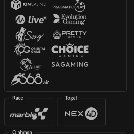
Race
Togel
Olahraga