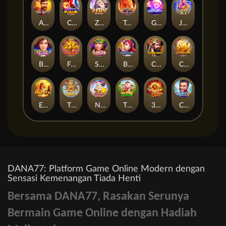
Arena Fighter
Crazy Pusher
Zeus
Trial of Phoenix
Gem Party
Jackpot Joker
Bangla Beauty
Fortune Tree
Samba
Bubble Beauty
Chin Shi Huang
Crazy Golden Bank
Egypt's Glow
Thor X
Neko Fortune
The Pig House
3 Coin Treasures
Cricket Sah 75
DANA77: Platform Game Online Modern dengan
Sensasi Kemenangan Tiada Henti
Bersama DANA77,
Rasakan
Serunya
Bermain
Game Online
dengan
Hadiah