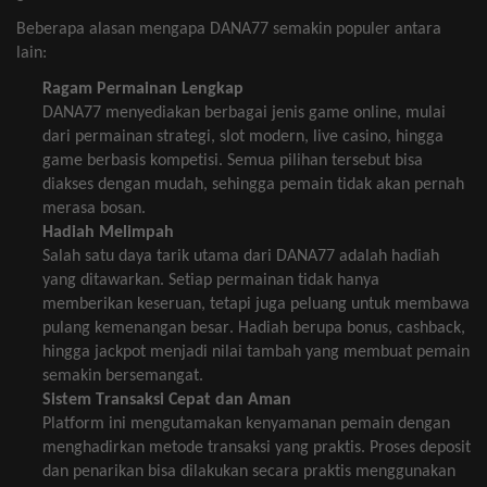
Beberapa
alasan
mengapa
DANA77
semakin
populer
antara
lain:
Ragam
Permainan
Lengkap
DANA77
menyediakan
berbagai
jenis
game online,
mulai
dari
permainan
strategi, slot modern, live casino,
hingga
game
berbasis
kompetisi
.
Semua
pilihan
tersebut
bisa
diakses
dengan
mudah
,
sehingga
pemain
tidak
akan
pernah
merasa
bosan
.
Hadiah
Melimpah
Salah
satu
daya
tarik
utama
dari
DANA77
adalah
hadiah
yang
ditawarkan
.
Setiap
permainan
tidak
hanya
memberikan
keseruan
,
tetapi
juga
peluang
untuk
membawa
pulang
kemenangan
besar
. Hadiah
berupa
bonus, cashback,
hingga
jackpot
menjadi
nilai
tambah
yang
membuat
pemain
semakin
bersemangat
.
Sistem
Transaksi
Cepat
dan Aman
Platform
ini
mengutamakan
kenyamanan
pemain
dengan
menghadirkan
metode
transaksi
yang
praktis
.
Proses deposit
dan
penarikan
bisa
dilakukan
secara
praktis
menggunakan