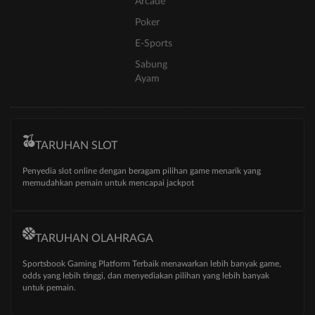
Arcade
Poker
E-Sports
Sabung
Ayam
TARUHAN SLOT
Penyedia slot online dengan beragam pilihan game menarik yang
memudahkan pemain untuk mencapai jackpot
TARUHAN OLAHRAGA
Sportsbook Gaming Platform Terbaik menawarkan lebih banyak game,
odds yang lebih tinggi, dan menyediakan pilihan yang lebih banyak
untuk pemain.