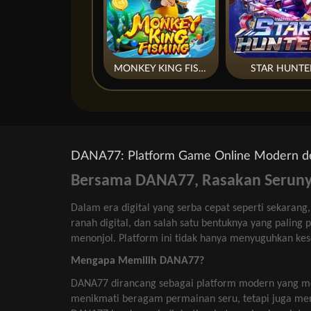
MONKEY KING FISHING
STAR HUNTE
DANA77: Platform Game Online Modern de
Bersama DANA77,
Rasakan
Serun
Dalam era digital yang
serba
cepat
seperti
sekarang
ranah
digital, dan salah
satu
bentuknya
yang paling
p
menonjol
. Platform
ini
tidak
hanya
menyuguhkan
ke
Mengapa
Memilih
DANA77?
DANA77
dirancang
sebagai
platform modern yang
m
menikmati
beragam
permainan
seru
,
tetapi
juga
me