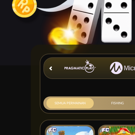
SEMUA PERMAINAN
FISHING