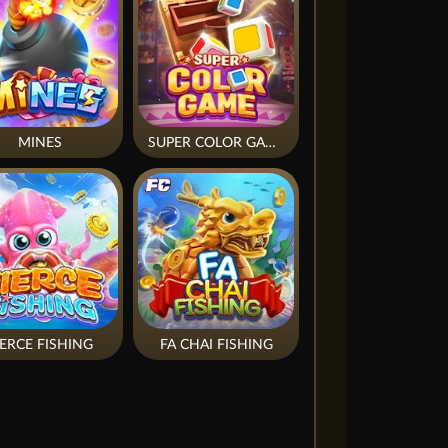
MINES
SUPER COLOR GAME
IERCE FISHING
FA CHAI FISHING