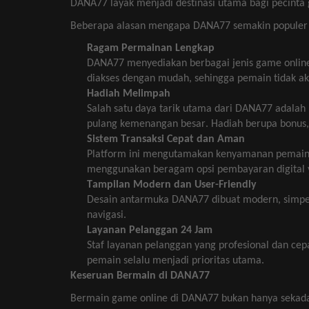
DANA77
layak
menjadi
destinasi
utama
bagi
pecinta
Beberapa
alasan
mengapa
DANA77
semakin
populer
Ragam
Permainan
Lengkap
DANA77
menyediakan
berbagai
jenis
game onlin
diakses
dengan
mudah
,
sehingga
pemain
tidak
a
Hadiah
Melimpah
Salah
satu
daya
tarik
utama
dari
DANA77
adalah
pulang
kemenangan
besar
. Hadiah
berupa
bonus,
Sistem
Transaksi
Cepat
dan Aman
Platform
ini
mengutamakan
kenyamanan
pemai
menggunakan
beragam
opsi
pembayaran
digital
Tampilan
Modern dan User-Friendly
Desain
antarmuka
DANA77
dibuat
modern,
simpe
navigasi
.
Layanan
Pelanggan
24 Jam
Staf
layanan
pelanggan
yang
profesional
dan
cep
pemain
selalu
menjadi
prioritas
utama
.
Keseruan
Bermain
di DANA77
Bermain
game online di DANA77
bukan
hanya
sekad