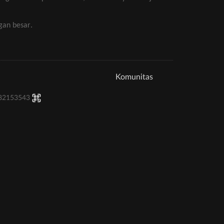
gan
besar
.
Komunitas
82153543