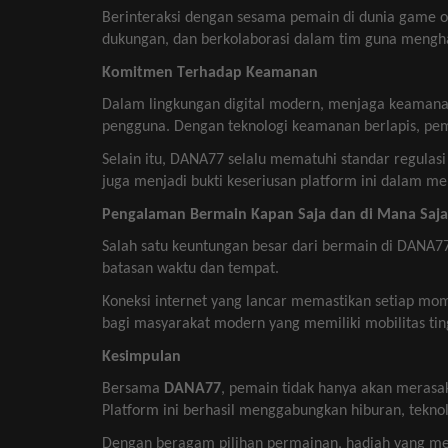
Berinteraksi
dengan
sesama
pemain
di dunia game o
dukungan
, dan
berkolaborasi
dalam
tim
guna
mengh
Komitmen
Terhadap
Keamanan
Dalam
lingkungan
digital modern,
menjaga
keaman
pengguna
.
Dengan
teknologi
keamanan
berlapis
,
pe
Selain
itu
, DANA77
selalu
mematuhi
standar
regulasi
juga
menjadi
bukti
keseriusan
platform
ini
dalam
me
Pengalaman
Bermain
Kapan Saja dan di Mana Saja
Salah
satu
keuntungan
besar
dari
bermain
di DANA7
batasan
waktu
dan
tempat
.
Koneksi
internet yang
lancar
memastikan
setiap
mom
bagi
masyarakat
modern yang
memiliki
mobilitas
tin
Kesimpulan
Bersama
DANA77
,
pemain
tidak
hanya
akan
merasa
Platform
ini
berhasil
menggabungkan
hiburan
,
tekno
Dengan
beragam
pilihan
permainan
,
hadiah
yang
me