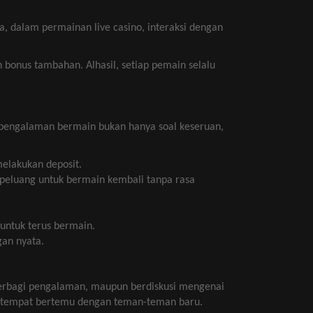
a
,
dalam
permainan
live casino,
interaksi
dengan
n bonus
tambahan
.
Alhasil
,
setiap
pemain
selalu
pengalaman
bermain
bukan
hanya
soal
keseruan
,
elakukan
deposit.
peluang
untuk
bermain
kembali
tanpa
rasa
untuk
terus
bermain
.
gan
nyata
.
erbagi
pengalaman
,
maupun
berdiskusi
mengenai
tempat
bertemu
dengan
teman-teman
baru
.