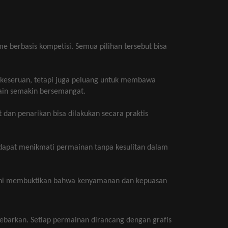
me
berbasis
kompetisi
.
Semua
pilihan
tersebut
bisa
keseruan
,
tetapi
juga
peluang
untuk
membawa
in
semakin
bersemangat
.
it dan
penarikan
bisa
dilakukan
secara
praktis
dapat
menikmati
permainan
tanpa
kesulitan
dalam
ni
membuktikan
bahwa
kenyamanan
dan
kepuasan
ebarkan
.
Setiap
permainan
dirancang
dengan
grafis