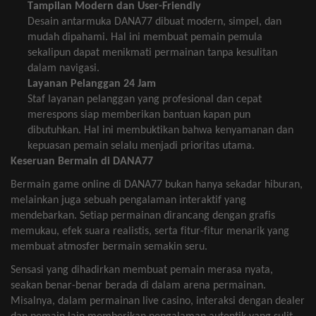
Tampilan
Modern dan User-Friendly
Desain
antarmuka
DANA77
dibuat
modern,
simpel
, dan
mudah
dipahami
. Hal
ini
membuat
pemain
pemula
sekalipun
dapat
menikmati
permainan
tanpa
kesulitan
dalam
navigasi
.
Layanan
Pelanggan
24 Jam
Staf
layanan
pelanggan
yang
profesional
dan
cepat
merespons
siap
memberikan
bantuan
kapan
pun
dibutuhkan
. Hal
ini
membuktikan
bahwa
kenyamanan
dan
kepuasan
pemain
selalu
menjadi
prioritas
utama
.
Keseruan
Bermain
di DANA77
Bermain
game online di DANA77
bukan
hanya
sekadar
hiburan
,
melainkan
juga
sebuah
pengalaman
interaktif
yang
mendebarkan
.
Setiap
permainan
dirancang
dengan
grafis
memukau
,
efek
suara
realistis
,
serta
fitur-fitur
menarik
yang
membuat
atmosfer
bermain
semakin
seru
.
Sensasi
yang
dihadirkan
membuat
pemain
merasa
nyata
,
seakan
benar-benar
berada
di
dalam
arena
permainan
.
Misalnya
,
dalam
permainan
live casino,
interaksi
dengan
dealer