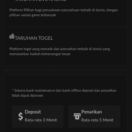
Platform Pilihan bagi perusahaan-perusahaan terbaik di dunia, dengan
pilihan variasi game terbanyak
TARUHAN TOGEL
Platform togel yang menarik dari perusahan terbaik di dunia yang
menawarkan hadiah kemenangan besar
* Selama bank maintenance dan bank offline deposit dan penarikan
tidak dapat diproses
Deposit
Penarikan
Rata-rata 3 Menit
Rata-rata 5 Menit