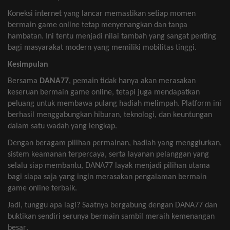
Koneksi
internet yang
lancar
memastikan
setiap
momen
bermain
game online
tetap
menyenangkan
dan
tanpa
hambatan
. Ini
tentu
menjadi
nilai
tambah
yang sangat
penting
bagi
masyarakat
modern yang
memiliki
mobilitas
tinggi
.
Kesimpulan
Bersama
DANA77
,
pemain
tidak
hanya
akan
merasakan
keseruan
bermain
game online,
tetapi
juga
mendapatkan
peluang
untuk
membawa
pulang
hadiah
melimpah
. Platform
ini
berhasil
menggabungkan
hiburan
,
teknologi
, dan
keuntungan
dalam
satu
wadah
yang
lengkap
.
Dengan
beragam
pilihan
permainan
,
hadiah
yang
menggiurkan
,
sistem
keamanan
terpercaya
,
serta
layanan
pelanggan
yang
selalu
siap
membantu
, DANA77
layak
menjadi
pilihan
utama
bagi
siapa
saja
yang
ingin
merasakan
pengalaman
bermain
game online
terbaik
.
Jadi,
tunggu
apa
lagi
?
Saatnya
bergabung
dengan
DANA77 dan
buktikan
sendiri
serunya
bermain
sambil
meraih
kemenangan
besar
.