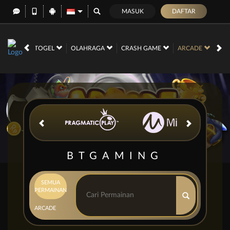
MASUK
DAFTAR
RACE
TOGEL
OLAHRAGA
CRASH GAME
ARCADE
PO
BTGAMING
SEMUA
PERMAINAN
ARCADE