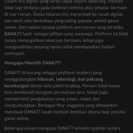
Dalam era digital yang
serba
cepat
seperti
sekarang
,
hiburan
tidak
lagi
terbatas
pada
tontonan
televisi
atau
sekadar
bermain
di
luar
rumah
. Dunia
hiburan
kini
merambah
ke
ranah
digital,
dan salah
satu
bentuknya
yang paling
populer
adalah
game
online. Dari
sekian
banyak
platform
permainan
yang
tersedia
,
DANA77
hadir
sebagai
pilihan
yang
menonjol
. Platform
ini
tidak
hanya
menyuguhkan
keseruan
bermain
,
tetapi
juga
menghadirkan
peluang
nyata
untuk
mendapatkan
hadiah
melimpah
.
Mengapa
Memilih
DANA77?
DANA77
dirancang
sebagai
platform modern yang
menggabungkan
hiburan
,
teknologi
, dan
peluang
keuntungan
dalam
satu
paket
lengkap
.
Pemain
tidak
hanya
bisa
menikmati
beragam
permainan
seru
,
tetapi
juga
memperoleh
pengalaman
yang
aman
,
cepat
, dan
menguntungkan
.
Berbagai
fitur
unggulan
yang
ditawarkan
membuat
DANA77
layak
menjadi
destinasi
utama
bagi
pecinta
game online.
Beberapa
alasan
mengapa
DANA77
semakin
populer
antara