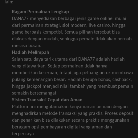
lain:
Ragam
Permainan
Lengkap
DANA77
menyediakan
berbagai
jenis
game online,
mulai
dari
permainan
strategi, slot modern, live casino,
hingga
game
berbasis
kompetisi
.
Semua
pilihan
tersebut
bisa
diakses
dengan
mudah
,
sehingga
pemain
tidak
akan
pernah
merasa
bosan
.
Hadiah
Melimpah
Salah
satu
daya
tarik
utama
dari
DANA77
adalah
hadiah
yang
ditawarkan
.
Setiap
permainan
tidak
hanya
memberikan
keseruan
,
tetapi
juga
peluang
untuk
membawa
pulang
kemenangan
besar
. Hadiah
berupa
bonus, cashback,
hingga
jackpot
menjadi
nilai
tambah
yang
membuat
pemain
semakin
bersemangat
.
Sistem
Transaksi
Cepat
dan Aman
Platform
ini
mengutamakan
kenyamanan
pemain
dengan
menghadirkan
metode
transaksi
yang
praktis
.
Proses deposit
dan
penarikan
bisa
dilakukan
secara
praktis
menggunakan
beragam
opsi
pembayaran
digital yang
aman
dan
terpercaya