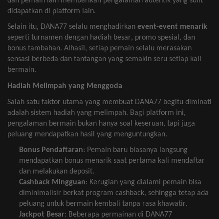
dan
pemain
lain
memberikan
pengalaman
autentik
yang
sulit
didapatkan
di platform lain.
Selain
itu
, DANA77
selalu
menghadirkan
event-event
menarik
seperti
turnamen
dengan
hadiah
besar
, promo
spesial
, dan
bonus
tambahan
.
Alhasil
,
setiap
pemain
selalu
merasakan
sensasi
berbeda
dan
tantangan
yang
semakin
seru
setiap
kali
bermain
.
Hadiah
Melimpah
yang
Menggoda
Salah
satu
faktor
utama
yang
membuat
DANA77
begitu
diminati
adalah
sistem
hadiah
yang
melimpah
.
Bagi platform
ini
,
pengalaman
bermain
bukan
hanya
soal
keseruan
,
tapi
juga
peluang
mendapatkan
hasil
yang
menguntungkan
.
Bonus
Pendaftaran
:
Pemain
baru
biasanya
langsung
mendapatkan
bonus
menarik
saat
pertama
kali
mendaftar
dan
melakukan
deposit.
Cashback
Mingguan
:
Kerugian
yang
dialami
pemain
bisa
diminimalisir
berkat
program cashback,
sehingga
tetap
ada
peluang
untuk
bermain
kembali
tanpa
rasa
khawatir
.
Jackpot Besar
:
Beberapa
permainan
di DANA77