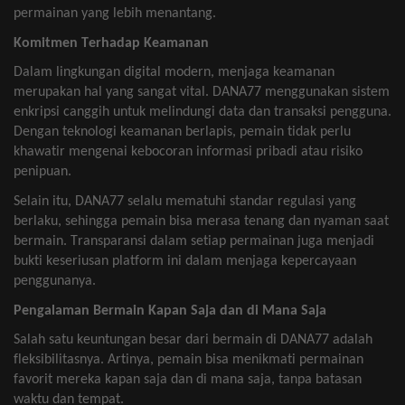
permainan
yang
lebih
menantang
.
Komitmen
Terhadap
Keamanan
Dalam
lingkungan
digital modern,
menjaga
keamanan
merupakan
hal
yang sangat vital
.
DANA77
menggunakan
sistem
enkripsi
canggih
untuk
melindungi
data dan
transaksi
pengguna
.
Dengan
teknologi
keamanan
berlapis
,
pemain
tidak
perlu
khawatir
mengenai
kebocoran
informasi
pribadi
atau
risiko
penipuan
.
Selain
itu
, DANA77
selalu
mematuhi
standar
regulasi
yang
berlaku
,
sehingga
pemain
bisa
merasa
tenang
dan
nyaman
saat
bermain
.
Transparansi
dalam
setiap
permainan
juga
menjadi
bukti
keseriusan
platform
ini
dalam
menjaga
kepercayaan
penggunanya
.
Pengalaman
Bermain
Kapan Saja dan di Mana Saja
Salah
satu
keuntungan
besar
dari
bermain
di DANA77
adalah
fleksibilitasnya
.
Artinya
,
pemain
bisa
menikmati
permainan
favorit
mereka
kapan
saja
dan di mana
saja
,
tanpa
batasan
waktu
dan
tempat
.