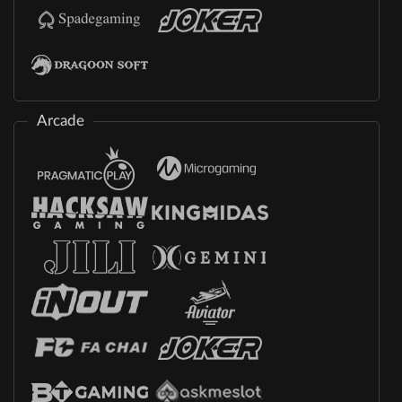
Arcade