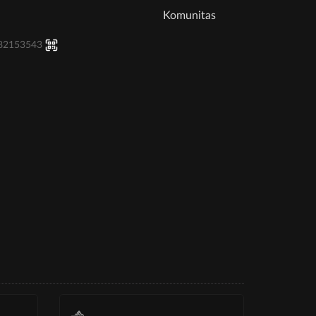
Komunitas
82153543