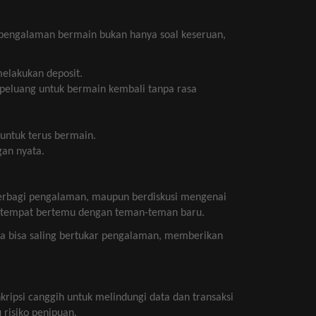
pengalaman
bermain
bukan
hanya
soal
keseruan
,
elakukan
deposit.
peluang
untuk
bermain
kembali
tanpa
rasa
untuk
terus
bermain
.
gan
nyata
.
erbagi
pengalaman
,
maupun
berdiskusi
mengenai
tempat
bertemu
dengan
teman-teman
baru
.
a
bisa
saling
bertukar
pengalaman
,
memberikan
kripsi
canggih
untuk
melindungi
data dan
transaksi
u
risiko
penipuan
.