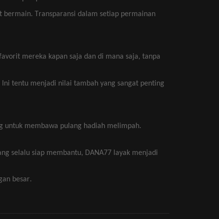
t
bermain
.
Transparansi
dalam
setiap
permainan
favorit
mereka
kapan
saja
dan di mana
saja
,
tanpa
. Ini
tentu
menjadi
nilai
tambah
yang sangat
penting
g
untuk
membawa
pulang
hadiah
melimpah
.
ang
selalu
siap
membantu
, DANA77
layak
menjadi
gan
besar
.