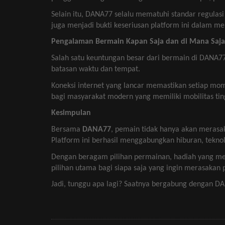
Selain
itu
, DANA77
selalu
mematuhi
standar
regulasi
juga
menjadi
bukti
keseriusan
platform
ini
dalam
me
Pengalaman
Bermain
Kapan Saja dan di Mana Saja
Salah
satu
keuntungan
besar
dari
bermain
di DANA7
batasan
waktu
dan
tempat
.
Koneksi
internet yang
lancar
memastikan
setiap
mom
bagi
masyarakat
modern yang
memiliki
mobilitas
tin
Kesimpulan
Bersama
DANA77
,
pemain
tidak
hanya
akan
merasa
Platform
ini
berhasil
menggabungkan
hiburan
,
tekno
Dengan
beragam
pilihan
permainan
,
hadiah
yang
me
pilihan
utama
bagi
siapa
saja
yang
ingin
merasakan
Jadi,
tunggu
apa
lagi
?
Saatnya
bergabung
dengan
DA