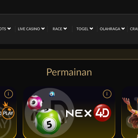
OTS
LIVE CASINO
RACE
TOGEL
OLAHRAGA
CRA
Permainan
i
i