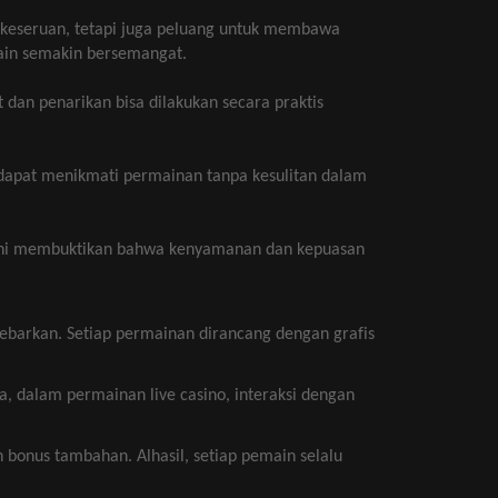
keseruan
,
tetapi
juga
peluang
untuk
membawa
in
semakin
bersemangat
.
it dan
penarikan
bisa
dilakukan
secara
praktis
dapat
menikmati
permainan
tanpa
kesulitan
dalam
ni
membuktikan
bahwa
kenyamanan
dan
kepuasan
ebarkan
.
Setiap
permainan
dirancang
dengan
grafis
a
,
dalam
permainan
live casino,
interaksi
dengan
n bonus
tambahan
.
Alhasil
,
setiap
pemain
selalu