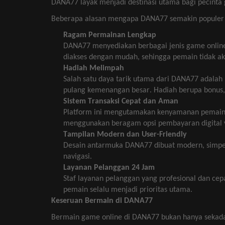
DANA77
layak
menjadi
destinasi
utama
bagi
pecinta
Beberapa
alasan
mengapa
DANA77
semakin
populer
Ragam
Permainan
Lengkap
DANA77
menyediakan
berbagai
jenis
game onlin
diakses
dengan
mudah
,
sehingga
pemain
tidak
a
Hadiah
Melimpah
Salah
satu
daya
tarik
utama
dari
DANA77
adalah
pulang
kemenangan
besar
. Hadiah
berupa
bonus,
Sistem
Transaksi
Cepat
dan Aman
Platform
ini
mengutamakan
kenyamanan
pemai
menggunakan
beragam
opsi
pembayaran
digital
Tampilan
Modern dan User-Friendly
Desain
antarmuka
DANA77
dibuat
modern,
simpe
navigasi
.
Layanan
Pelanggan
24 Jam
Staf
layanan
pelanggan
yang
profesional
dan
cep
pemain
selalu
menjadi
prioritas
utama
.
Keseruan
Bermain
di DANA77
Bermain
game online di DANA77
bukan
hanya
sekad