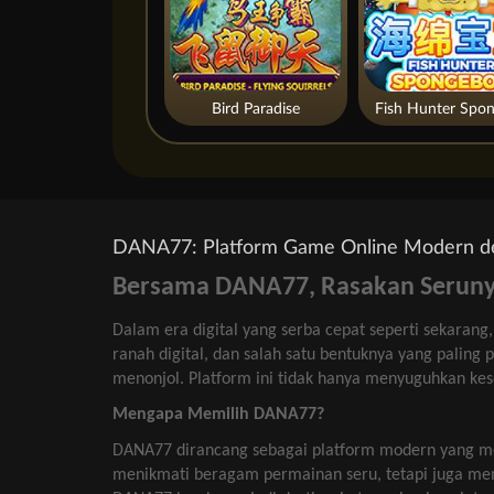
Bird Paradise
DANA77: Platform Game Online Modern de
Bersama DANA77,
Rasakan
Serun
Dalam era digital yang
serba
cepat
seperti
sekarang
ranah
digital, dan salah
satu
bentuknya
yang paling
p
menonjol
. Platform
ini
tidak
hanya
menyuguhkan
ke
Mengapa
Memilih
DANA77?
DANA77
dirancang
sebagai
platform modern yang
m
menikmati
beragam
permainan
seru
,
tetapi
juga
me