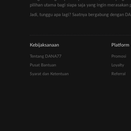
pilihan
utama
bagi
siapa
saja
yang
ingin
merasakan
Jadi,
tunggu
apa
lagi
?
Saatnya
bergabung
dengan
DA
Kebijaksanaan
Platform
Tentang DANA77
Promosi
Pusat Bantuan
Loyalty
Syarat dan Ketentuan
Referral