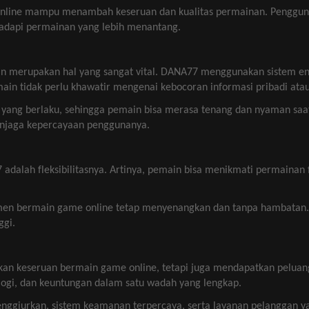
nline
mampu
menambah
keseruan
dan
kualitas
permainan
.
Penggun
adapi
permainan
yang
lebih
menantang
.
an
merupakan
hal
yang sangat vital
.
DANA77
menggunakan
sistem
en
main
tidak
perlu
khawatir
mengenai
kebocoran
informasi
pribadi
ata
yang
berlaku
,
sehingga
pemain
bisa
merasa
tenang
dan
nyaman
saa
njaga
kepercayaan
penggunanya
.
7
adalah
fleksibilitasnya
.
Artinya
,
pemain
bisa
menikmati
permainan
en
bermain
game online
tetap
menyenangkan
dan
tanpa
hambatan
ggi
.
kan
keseruan
bermain
game online,
tetapi
juga
mendapatkan
peluan
logi
, dan
keuntungan
dalam
satu
wadah
yang
lengkap
.
nggiurkan
,
sistem
keamanan
terpercaya
,
serta
layanan
pelanggan
y