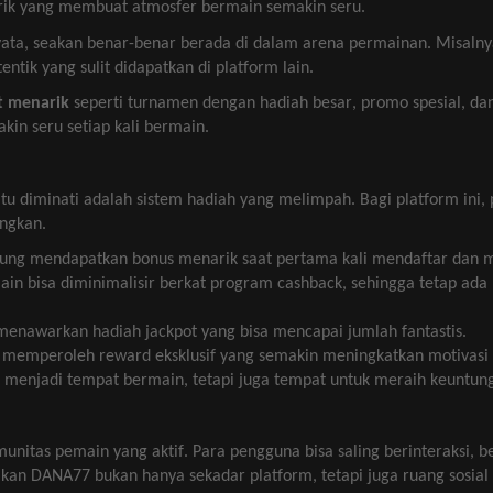
ik
yang
membuat
atmosfer
bermain
semakin
seru
.
yata
,
seakan
benar-benar
berada
di
dalam
arena
permainan
.
Misalny
tentik
yang
sulit
didapatkan
di platform lain.
t
menarik
seperti
turnamen
dengan
hadiah
besar
, promo
spesial
, da
akin
seru
setiap
kali
bermain
.
itu
diminati
adalah
sistem
hadiah
yang
melimpah
.
Bagi platform
ini
,
ngkan
.
sung
mendapatkan
bonus
menarik
saat
pertama
kali
mendaftar
dan
m
ain
bisa
diminimalisir
berkat
program cashback,
sehingga
tetap
ada
menawarkan
hadiah
jackpot yang
bisa
mencapai
jumlah
fantastis
.
memperoleh
reward
eksklusif
yang
semakin
meningkatkan
motivasi
menjadi
tempat
bermain
,
tetapi
juga
tempat
untuk
meraih
keuntun
munitas
pemain
yang
aktif
. Para
pengguna
bisa
saling
berinteraksi
,
b
ikan
DANA77
bukan
hanya
sekadar
platform,
tetapi
juga
ruang
sosial