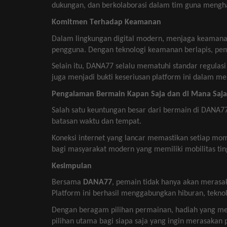
dukungan
, dan
berkolaborasi
dalam
tim
guna
mengh
Komitmen
Terhadap
Keamanan
Dalam
lingkungan
digital modern,
menjaga
keaman
pengguna
.
Dengan
teknologi
keamanan
berlapis
,
pe
Selain
itu
, DANA77
selalu
mematuhi
standar
regulasi
juga
menjadi
bukti
keseriusan
platform
ini
dalam
me
Pengalaman
Bermain
Kapan Saja dan di Mana Saja
Salah
satu
keuntungan
besar
dari
bermain
di DANA7
batasan
waktu
dan
tempat
.
Koneksi
internet yang
lancar
memastikan
setiap
mom
bagi
masyarakat
modern yang
memiliki
mobilitas
tin
Kesimpulan
Bersama
DANA77
,
pemain
tidak
hanya
akan
merasa
Platform
ini
berhasil
menggabungkan
hiburan
,
tekno
Dengan
beragam
pilihan
permainan
,
hadiah
yang
me
pilihan
utama
bagi
siapa
saja
yang
ingin
merasakan