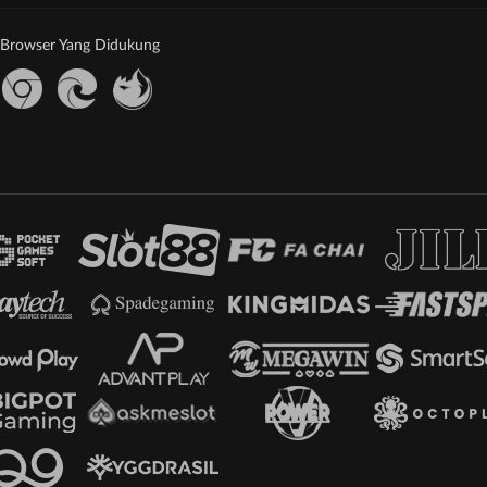
Browser Yang Didukung