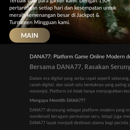
Terbaik bagi para gamer kami. Dengan 150+
pertarungan setiap hari dan kesempatan untuk
meraih kemenangan besar di Jackpot &
Turnamen Mingguan kami.
MAIN
DANA77: Platform Game Online Modern de
Bersama DANA77,
Rasakan
Serun
Dalam era digital yang
serba
cepat
seperti
sekarang
ranah
digital, dan salah
satu
bentuknya
yang paling
p
menonjol
. Platform
ini
tidak
hanya
menyuguhkan
ke
Mengapa
Memilih
DANA77?
DANA77
dirancang
sebagai
platform modern yang
m
menikmati
beragam
permainan
seru
,
tetapi
juga
me
DANA77
layak
menjadi
destinasi
utama
bagi
pecinta