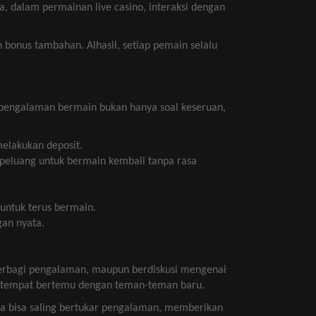
a
,
dalam
permainan
live casino,
interaksi
dengan
n bonus
tambahan
.
Alhasil
,
setiap
pemain
selalu
pengalaman
bermain
bukan
hanya
soal
keseruan
,
elakukan
deposit.
peluang
untuk
bermain
kembali
tanpa
rasa
untuk
terus
bermain
.
gan
nyata
.
erbagi
pengalaman
,
maupun
berdiskusi
mengenai
tempat
bertemu
dengan
teman-teman
baru
.
a
bisa
saling
bertukar
pengalaman
,
memberikan