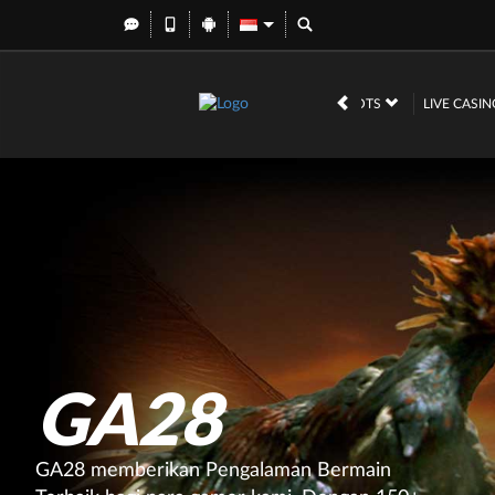
HOT GAMES
SLOTS
LIVE CASI
GA28
GA28 memberikan Pengalaman Bermain