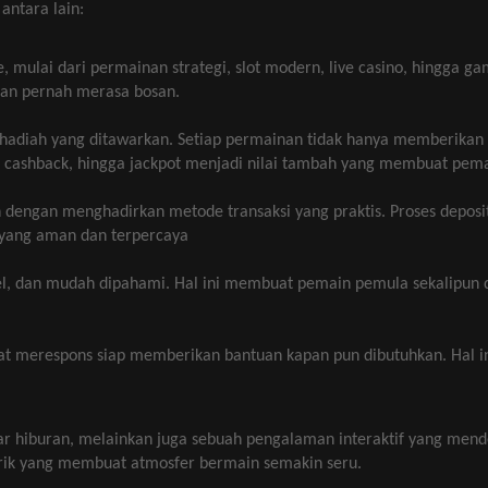
antara
lain:
e,
mulai
dari
permainan
strategi, slot modern, live casino,
hingga
ga
kan
pernah
merasa
bosan
.
hadiah
yang
ditawarkan
.
Setiap
permainan
tidak
hanya
memberikan
 cashback,
hingga
jackpot
menjadi
nilai
tambah
yang
membuat
pema
n
dengan
menghadirkan
metode
transaksi
yang
praktis
.
Proses depos
 yang
aman
dan
terpercaya
l
, dan
mudah
dipahami
. Hal
ini
membuat
pemain
pemula
sekalipun
at
merespons
siap
memberikan
bantuan
kapan
pun
dibutuhkan
. Hal
i
ar
hiburan
,
melainkan
juga
sebuah
pengalaman
interaktif
yang
mend
ik
yang
membuat
atmosfer
bermain
semakin
seru
.