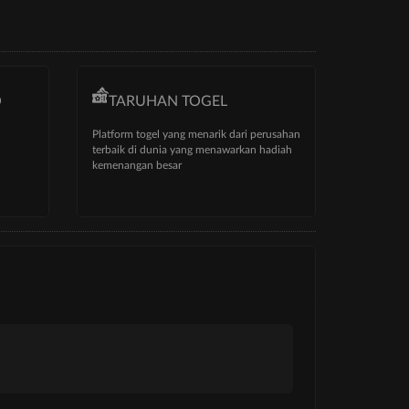
O
TARUHAN TOGEL
Platform togel yang menarik dari perusahan
terbaik di dunia yang menawarkan hadiah
kemenangan besar