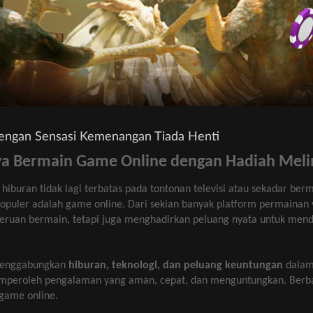
ngan Sensasi Kemenangan Tiada Henti
ya
Bermain
Game Online
dengan
Hadiah
Mel
,
hiburan
tidak
lagi
terbatas
pada
tontonan
televisi
atau
sekadar
berm
opuler
adalah
game online. Dari
sekian
banyak
platform
permainan
seruan
bermain
,
tetapi
juga
menghadirkan
peluang
nyata
untuk
mend
enggabungkan
hiburan
,
teknologi
, dan
peluang
keuntungan
dala
mperoleh
pengalaman
yang
aman
,
cepat
, dan
menguntungkan
.
Berb
game online.