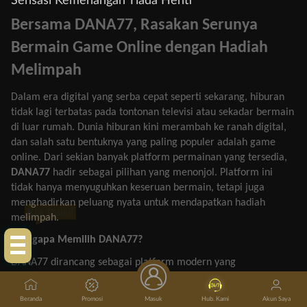
Sensasi Kemenangan Tiada Henti
Bersama DANA77,
Rasakan
Serunya
Bermain
Game Online
dengan
Hadiah
Melimpah
Dalam era digital yang
serba
cepat
seperti
sekarang
,
hiburan
tidak
lagi
terbatas
pada
tontonan
televisi
atau
sekadar
bermain
di
luar
rumah
. Dunia
hiburan
kini
merambah
ke
ranah
digital,
dan salah
satu
bentuknya
yang paling
populer
adalah
game
online. Dari
sekian
banyak
platform
permainan
yang
tersedia
,
DANA77
hadir
sebagai
pilihan
yang
menonjol
. Platform
ini
tidak
hanya
menyuguhkan
keseruan
bermain
,
tetapi
juga
menghadirkan
peluang
nyata
untuk
mendapatkan
hadiah
Klik Disini!
melimpah
.
Mengapa
Memilih
DANA77?
DANA77
dirancang
sebagai
platform modern yang
menggabungkan
hiburan
,
teknologi
, dan
peluang
keuntungan
dalam
satu
paket
lengkap
.
Pemain
tidak
hanya
Beranda
Promosi
Masuk
Hub. Kami
Akun Saya