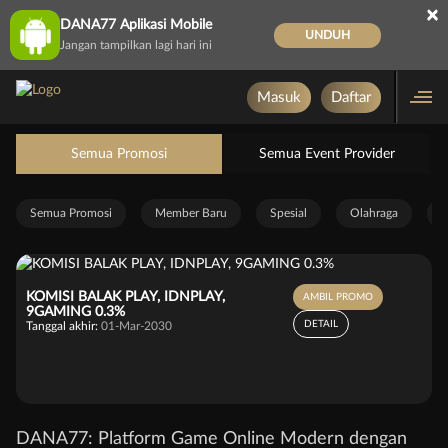
×
DANA77 Aplikasi Mobile
UNDUH
Jangan tampilkan lagi hari ini
Masuk
Daftar
Semua Promosi
Semua Event Provider
Semua Promosi
Member Baru
Spesial
Olahraga
L
KOMISI BALAK PLAY, IDNPLAY,
AMBIL PROMO
9GAMING 0.3%
DETAIL
Tanggal akhir:
01-Mar-2030
DANA77: Platform Game Online Modern dengan