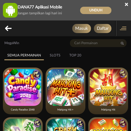
×
DANA77 Aplikasi Mobile
UNDUH
Jangan tampilkan lagi hari ini
Masuk
Daftar
MegaWin
SEMUA PERMAINAN
SLOTS
TOP 20
Candy Paradise 2048
Mahjong Hit +
Mahjong Hit