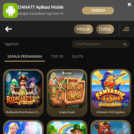
×
DANA77 Aplikasi Mobile
UNDUH
Jangan tampilkan lagi hari ini
Masuk
Daftar
Yggdrasil
SEMUA PERMAINAN
TOP 20
SLOTS
Redbeards Rum Runners DoubleMax™
Jungle Smash
4 Fantastic Fish Gigablox