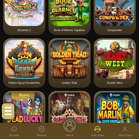
Skylantis 2
Book of Blarney Gigablox
Gunpowder
Hidden Egypt DoubleMax
Golden Triad
Deadly West
Klik Disini!
Beranda
Promosi
Masuk
Hub. Kami
Akun Saya
Dead Lucky DuoMax™
Runes of Battle
Bob Marlin Goes Deep